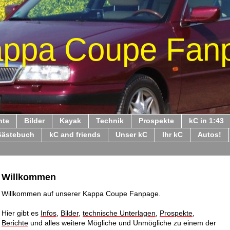
ppa Coupe Fan
hte
Bilder
Kayak
Technik
Prospekte
kC in 1:43
Gästebuch
kC and friends
Unser kC
Ihr kC
Autos!
Willkommen
Willkommen auf unserer Kappa Coupe Fanpage.
Hier gibt es
Infos
,
Bilder
,
technische Unterlagen
,
Prospekte
,
Berichte
und alles weitere Mögliche und Unmögliche zu einem der