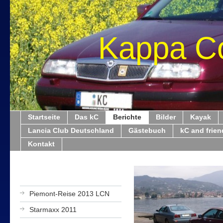
Kappa C
Startseite
Das kC
Berichte
Bilder
Kayak
Lancia Club Deutschland
Gästebuch
kC and frien
Kontakt
Piemont-Reise 2013 LCN
Starmaxx 2011