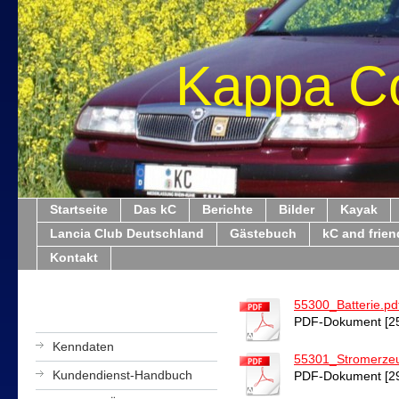
Kappa C
Startseite
Das kC
Berichte
Bilder
Kayak
Lancia Club Deutschland
Gästebuch
kC and frien
Kontakt
55300_Batterie.pd
PDF-Dokument [25
Kenndaten
55301_Stromerze
Kundendienst-Handbuch
PDF-Dokument [29