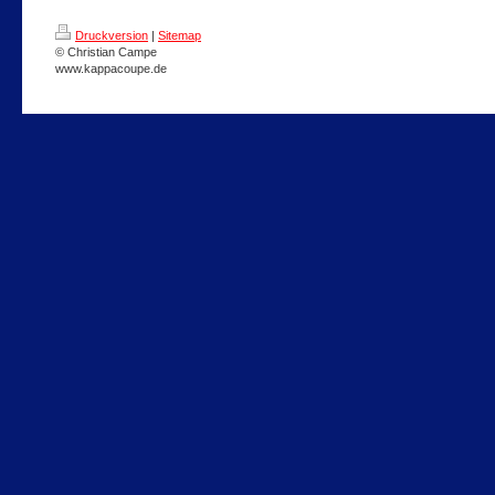
Druckversion
|
Sitemap
© Christian Campe
www.kappacoupe.de