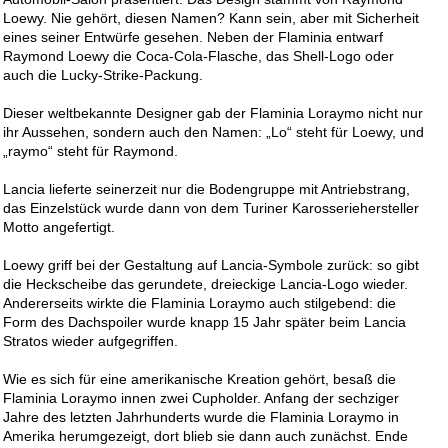
Loewy. Nie gehört, diesen Namen? Kann sein, aber mit Sicherheit
eines seiner Entwürfe gesehen. Neben der Flaminia entwarf
Raymond Loewy die Coca-Cola-Flasche, das Shell-Logo oder
auch die Lucky-Strike-Packung.
Dieser weltbekannte Designer gab der Flaminia Loraymo nicht nur
ihr Aussehen, sondern auch den Namen: „Lo“ steht für Loewy, und
„raymo“ steht für Raymond.
Lancia lieferte seinerzeit nur die Bodengruppe mit Antriebstrang,
das Einzelstück wurde dann von dem Turiner Karosseriehersteller
Motto angefertigt.
Loewy griff bei der Gestaltung auf Lancia-Symbole zurück: so gibt
die Heckscheibe das gerundete, dreieckige Lancia-Logo wieder.
Andererseits wirkte die Flaminia Loraymo auch stilgebend: die
Form des Dachspoiler wurde knapp 15 Jahr später beim Lancia
Stratos wieder aufgegriffen.
Wie es sich für eine amerikanische Kreation gehört, besaß die
Flaminia Loraymo innen zwei Cupholder. Anfang der sechziger
Jahre des letzten Jahrhunderts wurde die Flaminia Loraymo in
Amerika herumgezeigt, dort blieb sie dann auch zunächst. Ende