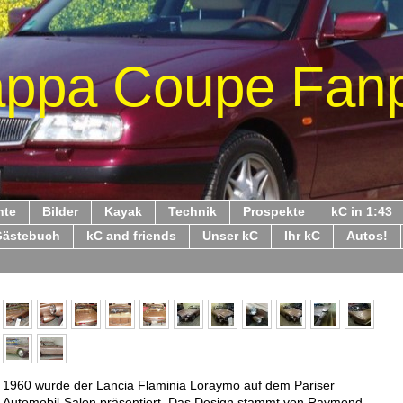
ppa Coupe Fan
hte
Bilder
Kayak
Technik
Prospekte
kC in 1:43
Gästebuch
kC and friends
Unser kC
Ihr kC
Autos!
1960 wurde der Lancia Flaminia Loraymo auf dem Pariser
Automobil-Salon präsentiert. Das Design stammt von Raymond