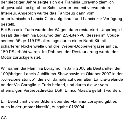
der siebziger Jahre zeigte sich die Flaminia Loraymo ziemlich
abgewrackt: rostig, ohne Scheinwerfer und mit verwohntem
Interieur. Angeblich wurde das Fahrzeug dann vom
amerikanischen Lancia-Club aufgekauft und Lancia zur Verfügung
gestellt.
Bei Basso in Turin wurde der Wagen dann restauriert. Ursprünglich
besaß die Flaminia Loraymo den 2.5-Liter-V6, dessen im Coupé
serienmäßige 119 PS allerdings durch einen Nardi-Kit mit
schärferer Nockenwelle und drei Weber-Doppelvergaser auf ca.
150 PS erhöht waren. Im Rahmen der Restaurierung wurde der
Motor zurückgerüstet.
Wir sahen die Flaminia Loraymo im Jahr 2006 als Bestandteil der
100jährigen Lancia-Jubiläums-Show sowie im Oktober 2007 in der
„collezione storico“, die sich damals auf dem alten Lancia-Gelände
an der Via Caraglio in Turin befand, und durch die wir vom
ehemaligen Vertriebsdirektor Dott. Enrico Masala geführt wurden.
Ein Bericht mit vielen Bildern über die Flaminia Loraymo gibt es
auch in der „motor klassik“, Ausgabe 01/2004.
CC