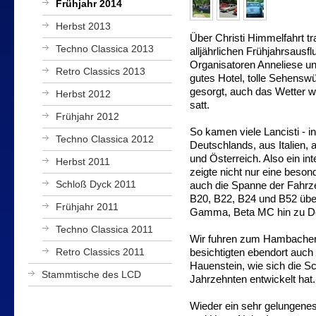
Frühjahr 2014
Herbst 2013
Über Christi Himmelfahrt tr
Techno Classica 2013
alljährlichen Frühjahrsausf
Organisatoren Anneliese und
Retro Classics 2013
gutes Hotel, tolle Sehensw
gesorgt, auch das Wetter w
Herbst 2012
satt.
Frühjahr 2012
So kamen viele Lancisti - 
Techno Classica 2012
Deutschlands, aus Italien,
und Österreich. Also ein int
Herbst 2011
zeigte nicht nur eine beson
Schloß Dyck 2011
auch die Spanne der Fahrz
B20, B22, B24 und B52 über 
Frühjahr 2011
Gamma, Beta MC hin zu De
Techno Classica 2011
Wir fuhren zum Hambacher
Retro Classics 2011
besichtigten ebendort auc
Hauenstein, wie sich die Sc
Stammtische des LCD
Jahrzehnten entwickelt hat.
Wieder ein sehr gelungenes