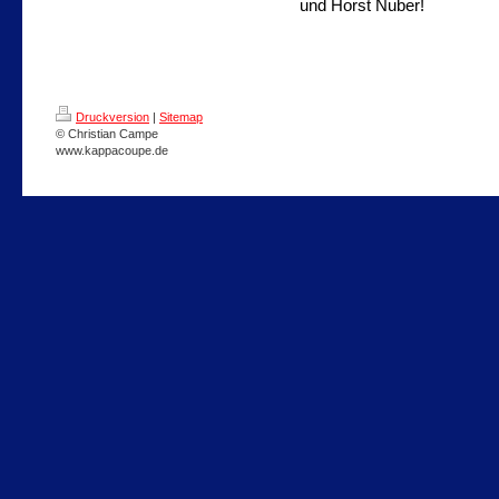
und Horst Nuber!
Druckversion
|
Sitemap
© Christian Campe
www.kappacoupe.de